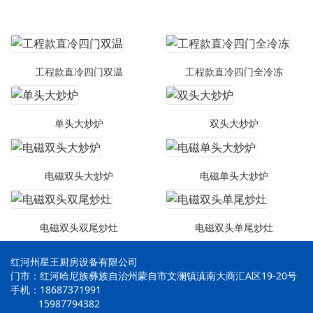
工程款直冷四门双温
工程款直冷四门全冷冻
单头大炒炉
双头大炒炉
电磁双头大炒炉
电磁单头大炒炉
电磁双头双尾炒灶
电磁双头单尾炒灶
红河州星王厨房设备有限公司
门市：红河哈尼族彝族自治州蒙自市文澜镇滇南大商汇A区19-20号
手机：18687371991
15987794382