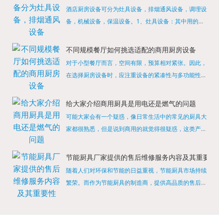
酒店厨房设备可分为灶具设备，排烟通风设备，调理设
备，机械设备，保温设备。1、灶具设备：其中用的较
多的就是燃气，电热等，所以灶具设备肯定是一定不可
缺少的，经过相关检测证明的合格设备才能进行使用，
不同规模餐厅如何挑选适配的商用厨房设备
现如今，...
对于小型餐厅而言，空间有限，预算相对紧张。因此，
在选择厨房设备时，应注重设备的紧凑性与多功能性。
例如，可以选择集烤箱、蒸箱、微波炉于一体的多功能
烹饪设备，既能节省空间，又能满足多样化的烹饪需
给大家介绍商用厨具是用电还是燃气的问题
求。同时，...
可能大家会有一个疑惑，像日常生活中的常见的厨具大
家都很熟悉，但是说到商用的就觉得很疑惑，这类产品
为什么叫商用厨具？难道家里的是家用的，像那些大酒
店用的就是商用的吗?还真别说，真被大家猜对了，这
节能厨具厂家提供的售后维修服务内容及其重要性
类产品就...
随着人们对环保和节能的日益重视，节能厨具市场持续
繁荣。而作为节能厨具的制造商，提供高品质的售后维
修服务是提升品牌形象和客户满意度的重要一环。提供
产品安装服务是售后维修的基础。对于新购买的节能厨