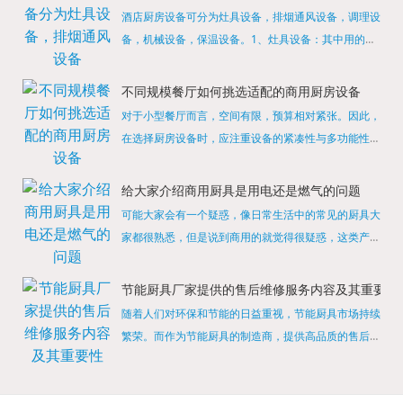
酒店厨房设备可分为灶具设备，排烟通风设备，调理设
备，机械设备，保温设备。1、灶具设备：其中用的较
多的就是燃气，电热等，所以灶具设备肯定是一定不可
缺少的，经过相关检测证明的合格设备才能进行使用，
不同规模餐厅如何挑选适配的商用厨房设备
现如今，...
对于小型餐厅而言，空间有限，预算相对紧张。因此，
在选择厨房设备时，应注重设备的紧凑性与多功能性。
例如，可以选择集烤箱、蒸箱、微波炉于一体的多功能
烹饪设备，既能节省空间，又能满足多样化的烹饪需
给大家介绍商用厨具是用电还是燃气的问题
求。同时，...
可能大家会有一个疑惑，像日常生活中的常见的厨具大
家都很熟悉，但是说到商用的就觉得很疑惑，这类产品
为什么叫商用厨具？难道家里的是家用的，像那些大酒
店用的就是商用的吗?还真别说，真被大家猜对了，这
节能厨具厂家提供的售后维修服务内容及其重要性
类产品就...
随着人们对环保和节能的日益重视，节能厨具市场持续
繁荣。而作为节能厨具的制造商，提供高品质的售后维
修服务是提升品牌形象和客户满意度的重要一环。提供
产品安装服务是售后维修的基础。对于新购买的节能厨