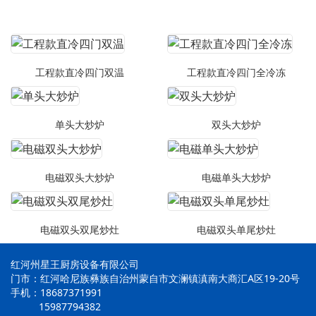
工程款直冷四门双温
工程款直冷四门全冷冻
单头大炒炉
双头大炒炉
电磁双头大炒炉
电磁单头大炒炉
电磁双头双尾炒灶
电磁双头单尾炒灶
红河州星王厨房设备有限公司
门市：红河哈尼族彝族自治州蒙自市文澜镇滇南大商汇A区19-20号
手机：18687371991
15987794382