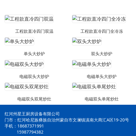
工程款直冷四门双温
工程款直冷四门全冷冻
单头大炒炉
双头大炒炉
电磁双头大炒炉
电磁单头大炒炉
电磁双头双尾炒灶
电磁双头单尾炒灶
红河州星王厨房设备有限公司
门市：红河哈尼族彝族自治州蒙自市文澜镇滇南大商汇A区19-20号
手机：18687371991
15987794382