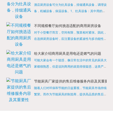
酒店厨房设备可分为灶具设备，排烟通风设备，调理设
备，机械设备，保温设备。1、灶具设备：其中用的较
多的就是燃气，电热等，所以灶具设备肯定是一定不可
缺少的，经过相关检测证明的合格设备才能进行使用，
不同规模餐厅如何挑选适配的商用厨房设备
现如今，...
对于小型餐厅而言，空间有限，预算相对紧张。因此，
在选择厨房设备时，应注重设备的紧凑性与多功能性。
例如，可以选择集烤箱、蒸箱、微波炉于一体的多功能
烹饪设备，既能节省空间，又能满足多样化的烹饪需
给大家介绍商用厨具是用电还是燃气的问题
求。同时，...
可能大家会有一个疑惑，像日常生活中的常见的厨具大
家都很熟悉，但是说到商用的就觉得很疑惑，这类产品
为什么叫商用厨具？难道家里的是家用的，像那些大酒
店用的就是商用的吗?还真别说，真被大家猜对了，这
节能厨具厂家提供的售后维修服务内容及其重要性
类产品就...
随着人们对环保和节能的日益重视，节能厨具市场持续
繁荣。而作为节能厨具的制造商，提供高品质的售后维
修服务是提升品牌形象和客户满意度的重要一环。提供
产品安装服务是售后维修的基础。对于新购买的节能厨