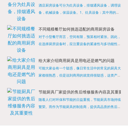
酒店厨房设备可分为灶具设备，排烟通风设备，调理设
备，机械设备，保温设备。1、灶具设备：其中用的较
多的就是燃气，电热等，所以灶具设备肯定是一定不可
缺少的，经过相关检测证明的合格设备才能进行使用，
不同规模餐厅如何挑选适配的商用厨房设备
现如今，...
对于小型餐厅而言，空间有限，预算相对紧张。因此，
在选择厨房设备时，应注重设备的紧凑性与多功能性。
例如，可以选择集烤箱、蒸箱、微波炉于一体的多功能
烹饪设备，既能节省空间，又能满足多样化的烹饪需
给大家介绍商用厨具是用电还是燃气的问题
求。同时，...
可能大家会有一个疑惑，像日常生活中的常见的厨具大
家都很熟悉，但是说到商用的就觉得很疑惑，这类产品
为什么叫商用厨具？难道家里的是家用的，像那些大酒
店用的就是商用的吗?还真别说，真被大家猜对了，这
节能厨具厂家提供的售后维修服务内容及其重要性
类产品就...
随着人们对环保和节能的日益重视，节能厨具市场持续
繁荣。而作为节能厨具的制造商，提供高品质的售后维
修服务是提升品牌形象和客户满意度的重要一环。提供
产品安装服务是售后维修的基础。对于新购买的节能厨