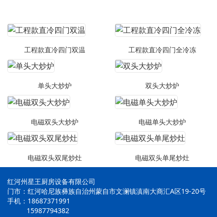
工程款直冷四门双温
工程款直冷四门全冷冻
单头大炒炉
双头大炒炉
电磁双头大炒炉
电磁单头大炒炉
电磁双头双尾炒灶
电磁双头单尾炒灶
红河州星王厨房设备有限公司
门市：红河哈尼族彝族自治州蒙自市文澜镇滇南大商汇A区19-20号
手机：18687371991
15987794382