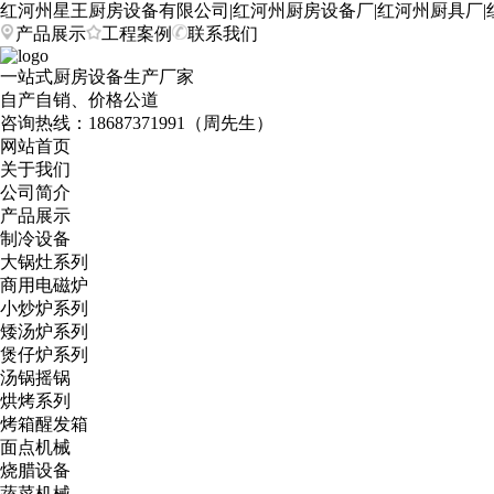
红河州星王厨房设备有限公司|红河州厨房设备厂|红河州厨具厂|
产品展示
工程案例
联系我们
一站式厨房设备生产厂家
自产自销、价格公道
咨询热线：
18687371991（周先生）
网站首页
关于我们
公司简介
产品展示
制冷设备
大锅灶系列
商用电磁炉
小炒炉系列
矮汤炉系列
煲仔炉系列
汤锅摇锅
烘烤系列
烤箱醒发箱
面点机械
烧腊设备
蔬菜机械