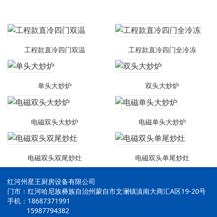
工程款直冷四门双温
工程款直冷四门全冷冻
单头大炒炉
双头大炒炉
电磁双头大炒炉
电磁单头大炒炉
电磁双头双尾炒灶
电磁双头单尾炒灶
红河州星王厨房设备有限公司
门市：红河哈尼族彝族自治州蒙自市文澜镇滇南大商汇A区19-20号
手机：18687371991
15987794382