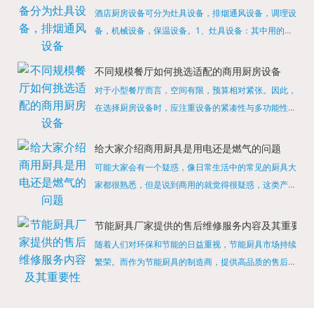
酒店厨房设备可分为灶具设备，排烟通风设备，调理设
备，机械设备，保温设备。1、灶具设备：其中用的较
多的就是燃气，电热等，所以灶具设备肯定是一定不可
缺少的，经过相关检测证明的合格设备才能进行使用，
不同规模餐厅如何挑选适配的商用厨房设备
现如今，...
对于小型餐厅而言，空间有限，预算相对紧张。因此，
在选择厨房设备时，应注重设备的紧凑性与多功能性。
例如，可以选择集烤箱、蒸箱、微波炉于一体的多功能
烹饪设备，既能节省空间，又能满足多样化的烹饪需
给大家介绍商用厨具是用电还是燃气的问题
求。同时，...
可能大家会有一个疑惑，像日常生活中的常见的厨具大
家都很熟悉，但是说到商用的就觉得很疑惑，这类产品
为什么叫商用厨具？难道家里的是家用的，像那些大酒
店用的就是商用的吗?还真别说，真被大家猜对了，这
节能厨具厂家提供的售后维修服务内容及其重要性
类产品就...
随着人们对环保和节能的日益重视，节能厨具市场持续
繁荣。而作为节能厨具的制造商，提供高品质的售后维
修服务是提升品牌形象和客户满意度的重要一环。提供
产品安装服务是售后维修的基础。对于新购买的节能厨