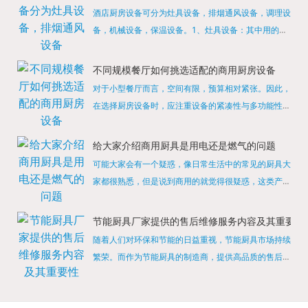
酒店厨房设备可分为灶具设备，排烟通风设备，调理设
备，机械设备，保温设备。1、灶具设备：其中用的较
多的就是燃气，电热等，所以灶具设备肯定是一定不可
缺少的，经过相关检测证明的合格设备才能进行使用，
不同规模餐厅如何挑选适配的商用厨房设备
现如今，...
对于小型餐厅而言，空间有限，预算相对紧张。因此，
在选择厨房设备时，应注重设备的紧凑性与多功能性。
例如，可以选择集烤箱、蒸箱、微波炉于一体的多功能
烹饪设备，既能节省空间，又能满足多样化的烹饪需
给大家介绍商用厨具是用电还是燃气的问题
求。同时，...
可能大家会有一个疑惑，像日常生活中的常见的厨具大
家都很熟悉，但是说到商用的就觉得很疑惑，这类产品
为什么叫商用厨具？难道家里的是家用的，像那些大酒
店用的就是商用的吗?还真别说，真被大家猜对了，这
节能厨具厂家提供的售后维修服务内容及其重要性
类产品就...
随着人们对环保和节能的日益重视，节能厨具市场持续
繁荣。而作为节能厨具的制造商，提供高品质的售后维
修服务是提升品牌形象和客户满意度的重要一环。提供
产品安装服务是售后维修的基础。对于新购买的节能厨