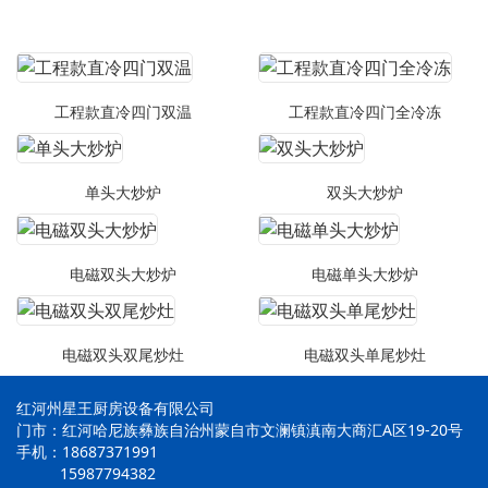
工程款直冷四门双温
工程款直冷四门全冷冻
单头大炒炉
双头大炒炉
电磁双头大炒炉
电磁单头大炒炉
电磁双头双尾炒灶
电磁双头单尾炒灶
红河州星王厨房设备有限公司
门市：红河哈尼族彝族自治州蒙自市文澜镇滇南大商汇A区19-20号
手机：18687371991
15987794382