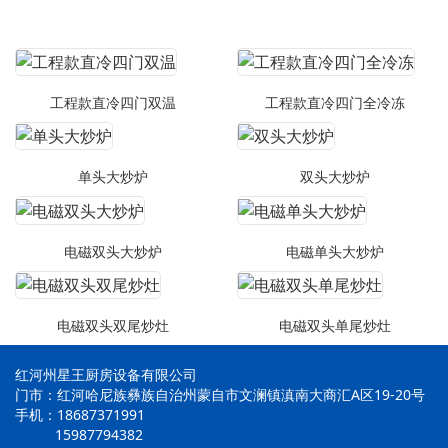
工程款直冷四门双温
工程款直冷四门全冷冻
单头大炒炉
双头大炒炉
电磁双头大炒炉
电磁单头大炒炉
电磁双头双尾炒灶
电磁双头单尾炒灶
红河州星王厨房设备有限公司
门市：红河哈尼族彝族自治州蒙自市文澜镇滇南大商汇A区19-20号
手机：18687371991
15987794382