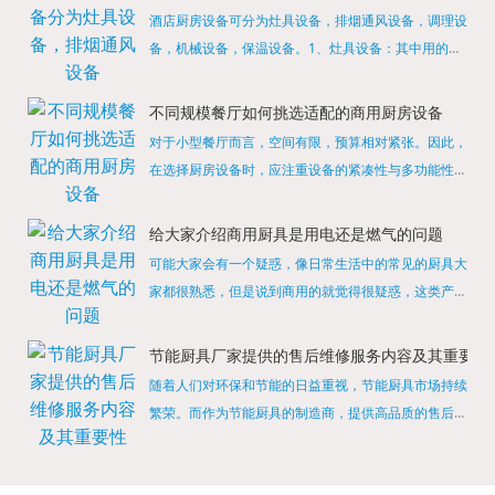
酒店厨房设备可分为灶具设备，排烟通风设备，调理设
备，机械设备，保温设备。1、灶具设备：其中用的较
多的就是燃气，电热等，所以灶具设备肯定是一定不可
缺少的，经过相关检测证明的合格设备才能进行使用，
不同规模餐厅如何挑选适配的商用厨房设备
现如今，...
对于小型餐厅而言，空间有限，预算相对紧张。因此，
在选择厨房设备时，应注重设备的紧凑性与多功能性。
例如，可以选择集烤箱、蒸箱、微波炉于一体的多功能
烹饪设备，既能节省空间，又能满足多样化的烹饪需
给大家介绍商用厨具是用电还是燃气的问题
求。同时，...
可能大家会有一个疑惑，像日常生活中的常见的厨具大
家都很熟悉，但是说到商用的就觉得很疑惑，这类产品
为什么叫商用厨具？难道家里的是家用的，像那些大酒
店用的就是商用的吗?还真别说，真被大家猜对了，这
节能厨具厂家提供的售后维修服务内容及其重要性
类产品就...
随着人们对环保和节能的日益重视，节能厨具市场持续
繁荣。而作为节能厨具的制造商，提供高品质的售后维
修服务是提升品牌形象和客户满意度的重要一环。提供
产品安装服务是售后维修的基础。对于新购买的节能厨