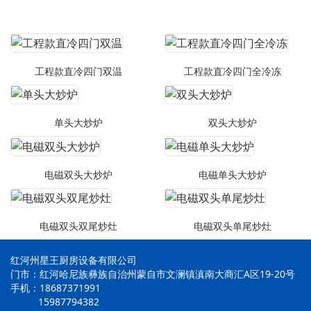
工程款直冷四门双温
工程款直冷四门全冷冻
单头大炒炉
双头大炒炉
电磁双头大炒炉
电磁单头大炒炉
电磁双头双尾炒灶
电磁双头单尾炒灶
红河州星王厨房设备有限公司
门市：红河哈尼族彝族自治州蒙自市文澜镇滇南大商汇A区19-20号
手机：18687371991
15987794382