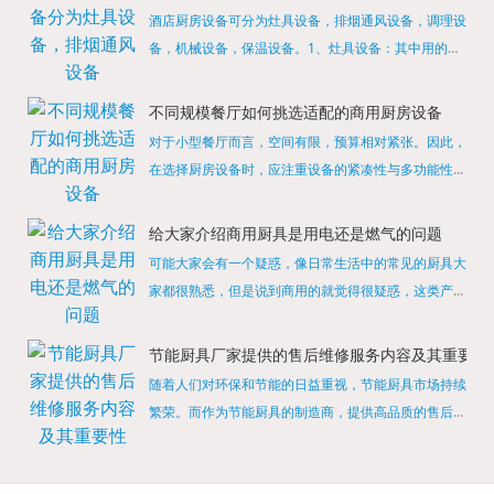
酒店厨房设备可分为灶具设备，排烟通风设备，调理设
备，机械设备，保温设备。1、灶具设备：其中用的较
多的就是燃气，电热等，所以灶具设备肯定是一定不可
缺少的，经过相关检测证明的合格设备才能进行使用，
不同规模餐厅如何挑选适配的商用厨房设备
现如今，...
对于小型餐厅而言，空间有限，预算相对紧张。因此，
在选择厨房设备时，应注重设备的紧凑性与多功能性。
例如，可以选择集烤箱、蒸箱、微波炉于一体的多功能
烹饪设备，既能节省空间，又能满足多样化的烹饪需
给大家介绍商用厨具是用电还是燃气的问题
求。同时，...
可能大家会有一个疑惑，像日常生活中的常见的厨具大
家都很熟悉，但是说到商用的就觉得很疑惑，这类产品
为什么叫商用厨具？难道家里的是家用的，像那些大酒
店用的就是商用的吗?还真别说，真被大家猜对了，这
节能厨具厂家提供的售后维修服务内容及其重要性
类产品就...
随着人们对环保和节能的日益重视，节能厨具市场持续
繁荣。而作为节能厨具的制造商，提供高品质的售后维
修服务是提升品牌形象和客户满意度的重要一环。提供
产品安装服务是售后维修的基础。对于新购买的节能厨