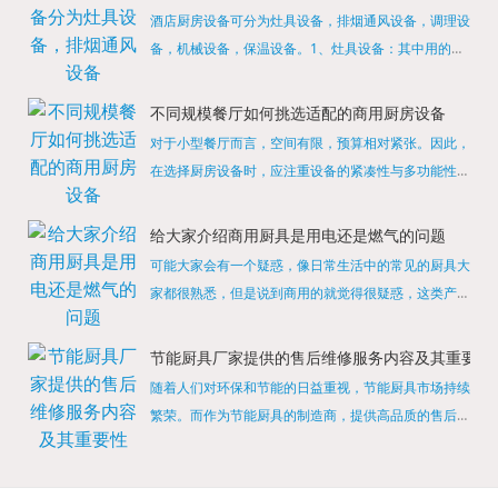
酒店厨房设备可分为灶具设备，排烟通风设备，调理设
备，机械设备，保温设备。1、灶具设备：其中用的较
多的就是燃气，电热等，所以灶具设备肯定是一定不可
缺少的，经过相关检测证明的合格设备才能进行使用，
不同规模餐厅如何挑选适配的商用厨房设备
现如今，...
对于小型餐厅而言，空间有限，预算相对紧张。因此，
在选择厨房设备时，应注重设备的紧凑性与多功能性。
例如，可以选择集烤箱、蒸箱、微波炉于一体的多功能
烹饪设备，既能节省空间，又能满足多样化的烹饪需
给大家介绍商用厨具是用电还是燃气的问题
求。同时，...
可能大家会有一个疑惑，像日常生活中的常见的厨具大
家都很熟悉，但是说到商用的就觉得很疑惑，这类产品
为什么叫商用厨具？难道家里的是家用的，像那些大酒
店用的就是商用的吗?还真别说，真被大家猜对了，这
节能厨具厂家提供的售后维修服务内容及其重要性
类产品就...
随着人们对环保和节能的日益重视，节能厨具市场持续
繁荣。而作为节能厨具的制造商，提供高品质的售后维
修服务是提升品牌形象和客户满意度的重要一环。提供
产品安装服务是售后维修的基础。对于新购买的节能厨