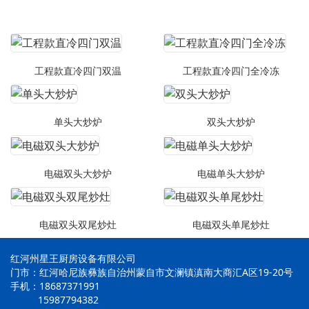
工程款直冷四门双温
工程款直冷四门全冷冻
单头大炒炉
双头大炒炉
电磁双头大炒炉
电磁单头大炒炉
电磁双头双尾炒灶
电磁双头单尾炒灶
红河州星王厨房设备有限公司
门市：红河哈尼族彝族自治州蒙自市文澜镇滇南大商汇A区19-20号
手机：18687371991
15987794382