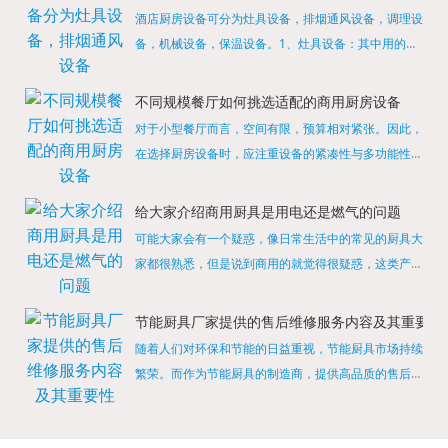
酒店厨房设备可分为灶具设备，排烟通风设备，调理设
备，机械设备，保温设备。1、灶具设备：其中用的较
多的就是燃气，电热等，所以灶具设备肯定是一定不可
缺少的，经过相关检测证明的合格设备才能进行使用，
不同规模餐厅如何挑选适配的商用厨房设备
现如今，...
对于小型餐厅而言，空间有限，预算相对紧张。因此，
在选择厨房设备时，应注重设备的紧凑性与多功能性。
例如，可以选择集烤箱、蒸箱、微波炉于一体的多功能
烹饪设备，既能节省空间，又能满足多样化的烹饪需
给大家介绍商用厨具是用电还是燃气的问题
求。同时，...
可能大家会有一个疑惑，像日常生活中的常见的厨具大
家都很熟悉，但是说到商用的就觉得很疑惑，这类产品
为什么叫商用厨具？难道家里的是家用的，像那些大酒
店用的就是商用的吗?还真别说，真被大家猜对了，这
节能厨具厂家提供的售后维修服务内容及其重要性
类产品就...
随着人们对环保和节能的日益重视，节能厨具市场持续
繁荣。而作为节能厨具的制造商，提供高品质的售后维
修服务是提升品牌形象和客户满意度的重要一环。提供
产品安装服务是售后维修的基础。对于新购买的节能厨