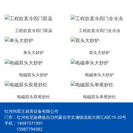
工程款直冷四门双温
工程款直冷四门全冷冻
单头大炒炉
双头大炒炉
电磁双头大炒炉
电磁单头大炒炉
电磁双头双尾炒灶
电磁双头单尾炒灶
红河州星王厨房设备有限公司
门市：红河哈尼族彝族自治州蒙自市文澜镇滇南大商汇A区19-20号
手机：18687371991
15987794382