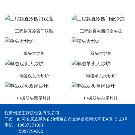
工程款直冷四门双温
工程款直冷四门全冷冻
单头大炒炉
双头大炒炉
电磁双头大炒炉
电磁单头大炒炉
电磁双头双尾炒灶
电磁双头单尾炒灶
红河州星王厨房设备有限公司
门市：红河哈尼族彝族自治州蒙自市文澜镇滇南大商汇A区19-20号
手机：18687371991
15987794382