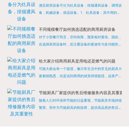
酒店厨房设备可分为灶具设备，排烟通风设备，调理设
备，机械设备，保温设备。1、灶具设备：其中用的较
多的就是燃气，电热等，所以灶具设备肯定是一定不可
缺少的，经过相关检测证明的合格设备才能进行使用，
不同规模餐厅如何挑选适配的商用厨房设备
现如今，...
对于小型餐厅而言，空间有限，预算相对紧张。因此，
在选择厨房设备时，应注重设备的紧凑性与多功能性。
例如，可以选择集烤箱、蒸箱、微波炉于一体的多功能
烹饪设备，既能节省空间，又能满足多样化的烹饪需
给大家介绍商用厨具是用电还是燃气的问题
求。同时，...
可能大家会有一个疑惑，像日常生活中的常见的厨具大
家都很熟悉，但是说到商用的就觉得很疑惑，这类产品
为什么叫商用厨具？难道家里的是家用的，像那些大酒
店用的就是商用的吗?还真别说，真被大家猜对了，这
节能厨具厂家提供的售后维修服务内容及其重要性
类产品就...
随着人们对环保和节能的日益重视，节能厨具市场持续
繁荣。而作为节能厨具的制造商，提供高品质的售后维
修服务是提升品牌形象和客户满意度的重要一环。提供
产品安装服务是售后维修的基础。对于新购买的节能厨