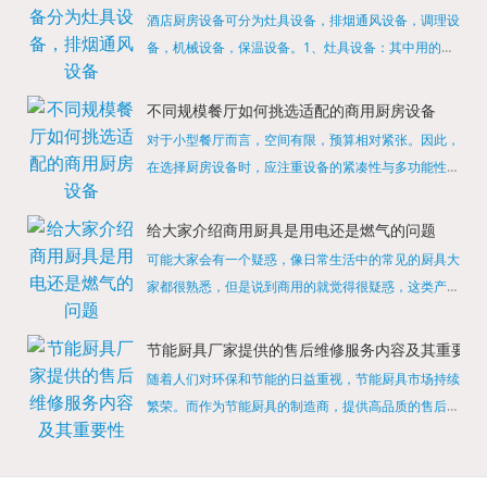
酒店厨房设备可分为灶具设备，排烟通风设备，调理设
备，机械设备，保温设备。1、灶具设备：其中用的较
多的就是燃气，电热等，所以灶具设备肯定是一定不可
缺少的，经过相关检测证明的合格设备才能进行使用，
不同规模餐厅如何挑选适配的商用厨房设备
现如今，...
对于小型餐厅而言，空间有限，预算相对紧张。因此，
在选择厨房设备时，应注重设备的紧凑性与多功能性。
例如，可以选择集烤箱、蒸箱、微波炉于一体的多功能
烹饪设备，既能节省空间，又能满足多样化的烹饪需
给大家介绍商用厨具是用电还是燃气的问题
求。同时，...
可能大家会有一个疑惑，像日常生活中的常见的厨具大
家都很熟悉，但是说到商用的就觉得很疑惑，这类产品
为什么叫商用厨具？难道家里的是家用的，像那些大酒
店用的就是商用的吗?还真别说，真被大家猜对了，这
节能厨具厂家提供的售后维修服务内容及其重要性
类产品就...
随着人们对环保和节能的日益重视，节能厨具市场持续
繁荣。而作为节能厨具的制造商，提供高品质的售后维
修服务是提升品牌形象和客户满意度的重要一环。提供
产品安装服务是售后维修的基础。对于新购买的节能厨