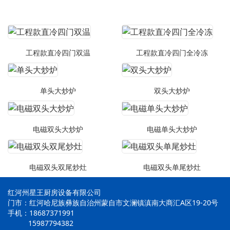
工程款直冷四门双温
工程款直冷四门全冷冻
单头大炒炉
双头大炒炉
电磁双头大炒炉
电磁单头大炒炉
电磁双头双尾炒灶
电磁双头单尾炒灶
红河州星王厨房设备有限公司
门市：红河哈尼族彝族自治州蒙自市文澜镇滇南大商汇A区19-20号
手机：18687371991
15987794382