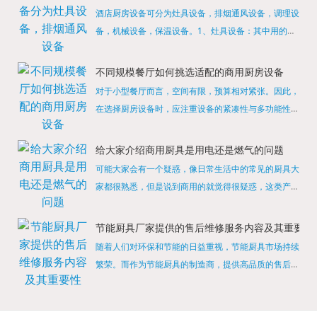
酒店厨房设备可分为灶具设备，排烟通风设备，调理设
备，机械设备，保温设备。1、灶具设备：其中用的较
多的就是燃气，电热等，所以灶具设备肯定是一定不可
缺少的，经过相关检测证明的合格设备才能进行使用，
不同规模餐厅如何挑选适配的商用厨房设备
现如今，...
对于小型餐厅而言，空间有限，预算相对紧张。因此，
在选择厨房设备时，应注重设备的紧凑性与多功能性。
例如，可以选择集烤箱、蒸箱、微波炉于一体的多功能
烹饪设备，既能节省空间，又能满足多样化的烹饪需
给大家介绍商用厨具是用电还是燃气的问题
求。同时，...
可能大家会有一个疑惑，像日常生活中的常见的厨具大
家都很熟悉，但是说到商用的就觉得很疑惑，这类产品
为什么叫商用厨具？难道家里的是家用的，像那些大酒
店用的就是商用的吗?还真别说，真被大家猜对了，这
节能厨具厂家提供的售后维修服务内容及其重要性
类产品就...
随着人们对环保和节能的日益重视，节能厨具市场持续
繁荣。而作为节能厨具的制造商，提供高品质的售后维
修服务是提升品牌形象和客户满意度的重要一环。提供
产品安装服务是售后维修的基础。对于新购买的节能厨