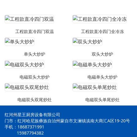
工程款直冷四门双温
工程款直冷四门全冷冻
单头大炒炉
双头大炒炉
电磁双头大炒炉
电磁单头大炒炉
电磁双头双尾炒灶
电磁双头单尾炒灶
红河州星王厨房设备有限公司
门市：红河哈尼族彝族自治州蒙自市文澜镇滇南大商汇A区19-20号
手机：18687371991
15987794382