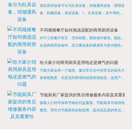
酒店厨房设备可分为灶具设备，排烟通风设备，调理设
备，机械设备，保温设备。1、灶具设备：其中用的较
多的就是燃气，电热等，所以灶具设备肯定是一定不可
缺少的，经过相关检测证明的合格设备才能进行使用，
不同规模餐厅如何挑选适配的商用厨房设备
现如今，...
对于小型餐厅而言，空间有限，预算相对紧张。因此，
在选择厨房设备时，应注重设备的紧凑性与多功能性。
例如，可以选择集烤箱、蒸箱、微波炉于一体的多功能
烹饪设备，既能节省空间，又能满足多样化的烹饪需
给大家介绍商用厨具是用电还是燃气的问题
求。同时，...
可能大家会有一个疑惑，像日常生活中的常见的厨具大
家都很熟悉，但是说到商用的就觉得很疑惑，这类产品
为什么叫商用厨具？难道家里的是家用的，像那些大酒
店用的就是商用的吗?还真别说，真被大家猜对了，这
节能厨具厂家提供的售后维修服务内容及其重要性
类产品就...
随着人们对环保和节能的日益重视，节能厨具市场持续
繁荣。而作为节能厨具的制造商，提供高品质的售后维
修服务是提升品牌形象和客户满意度的重要一环。提供
产品安装服务是售后维修的基础。对于新购买的节能厨