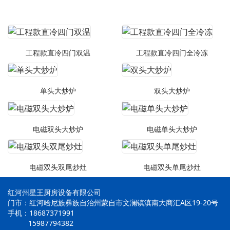
工程款直冷四门双温
工程款直冷四门全冷冻
单头大炒炉
双头大炒炉
电磁双头大炒炉
电磁单头大炒炉
电磁双头双尾炒灶
电磁双头单尾炒灶
红河州星王厨房设备有限公司
门市：红河哈尼族彝族自治州蒙自市文澜镇滇南大商汇A区19-20号
手机：18687371991
15987794382