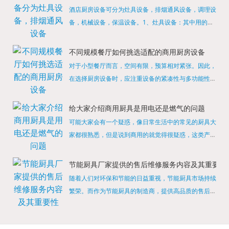
酒店厨房设备可分为灶具设备，排烟通风设备，调理设
备，机械设备，保温设备。1、灶具设备：其中用的较
多的就是燃气，电热等，所以灶具设备肯定是一定不可
缺少的，经过相关检测证明的合格设备才能进行使用，
不同规模餐厅如何挑选适配的商用厨房设备
现如今，...
对于小型餐厅而言，空间有限，预算相对紧张。因此，
在选择厨房设备时，应注重设备的紧凑性与多功能性。
例如，可以选择集烤箱、蒸箱、微波炉于一体的多功能
烹饪设备，既能节省空间，又能满足多样化的烹饪需
给大家介绍商用厨具是用电还是燃气的问题
求。同时，...
可能大家会有一个疑惑，像日常生活中的常见的厨具大
家都很熟悉，但是说到商用的就觉得很疑惑，这类产品
为什么叫商用厨具？难道家里的是家用的，像那些大酒
店用的就是商用的吗?还真别说，真被大家猜对了，这
节能厨具厂家提供的售后维修服务内容及其重要性
类产品就...
随着人们对环保和节能的日益重视，节能厨具市场持续
繁荣。而作为节能厨具的制造商，提供高品质的售后维
修服务是提升品牌形象和客户满意度的重要一环。提供
产品安装服务是售后维修的基础。对于新购买的节能厨