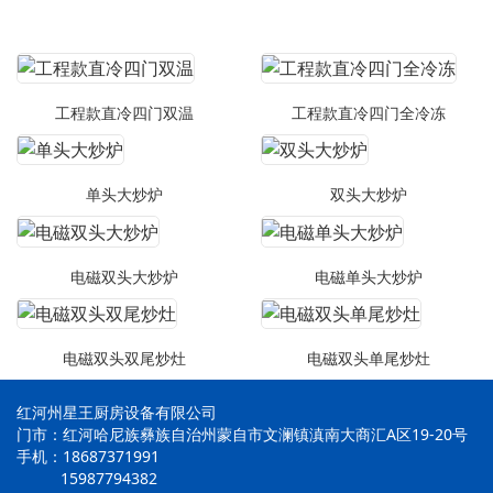
工程款直冷四门双温
工程款直冷四门全冷冻
单头大炒炉
双头大炒炉
电磁双头大炒炉
电磁单头大炒炉
电磁双头双尾炒灶
电磁双头单尾炒灶
红河州星王厨房设备有限公司
门市：红河哈尼族彝族自治州蒙自市文澜镇滇南大商汇A区19-20号
手机：18687371991
15987794382