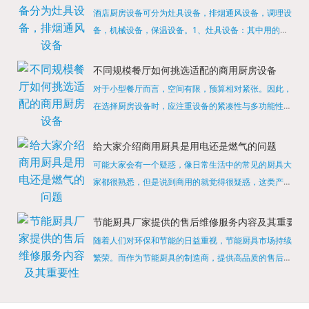
酒店厨房设备可分为灶具设备，排烟通风设备，调理设
备，机械设备，保温设备。1、灶具设备：其中用的较
多的就是燃气，电热等，所以灶具设备肯定是一定不可
缺少的，经过相关检测证明的合格设备才能进行使用，
不同规模餐厅如何挑选适配的商用厨房设备
现如今，...
对于小型餐厅而言，空间有限，预算相对紧张。因此，
在选择厨房设备时，应注重设备的紧凑性与多功能性。
例如，可以选择集烤箱、蒸箱、微波炉于一体的多功能
烹饪设备，既能节省空间，又能满足多样化的烹饪需
给大家介绍商用厨具是用电还是燃气的问题
求。同时，...
可能大家会有一个疑惑，像日常生活中的常见的厨具大
家都很熟悉，但是说到商用的就觉得很疑惑，这类产品
为什么叫商用厨具？难道家里的是家用的，像那些大酒
店用的就是商用的吗?还真别说，真被大家猜对了，这
节能厨具厂家提供的售后维修服务内容及其重要性
类产品就...
随着人们对环保和节能的日益重视，节能厨具市场持续
繁荣。而作为节能厨具的制造商，提供高品质的售后维
修服务是提升品牌形象和客户满意度的重要一环。提供
产品安装服务是售后维修的基础。对于新购买的节能厨