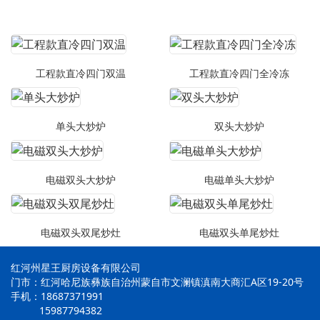
工程款直冷四门双温
工程款直冷四门全冷冻
单头大炒炉
双头大炒炉
电磁双头大炒炉
电磁单头大炒炉
电磁双头双尾炒灶
电磁双头单尾炒灶
红河州星王厨房设备有限公司
门市：红河哈尼族彝族自治州蒙自市文澜镇滇南大商汇A区19-20号
手机：18687371991
15987794382