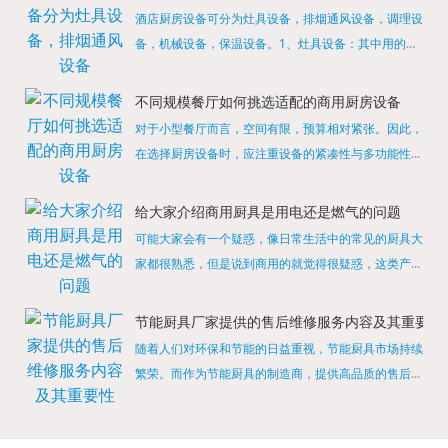
酒店厨房设备可分为灶具设备，排烟通风设备，调理设
备，机械设备，保温设备。1、灶具设备：其中用的较
多的就是燃气，电热等，所以灶具设备肯定是一定不可
缺少的，经过相关检测证明的合格设备才能进行使用，
不同规模餐厅如何挑选适配的商用厨房设备
现如今，...
对于小型餐厅而言，空间有限，预算相对紧张。因此，
在选择厨房设备时，应注重设备的紧凑性与多功能性。
例如，可以选择集烤箱、蒸箱、微波炉于一体的多功能
烹饪设备，既能节省空间，又能满足多样化的烹饪需
给大家介绍商用厨具是用电还是燃气的问题
求。同时，...
可能大家会有一个疑惑，像日常生活中的常见的厨具大
家都很熟悉，但是说到商用的就觉得很疑惑，这类产品
为什么叫商用厨具？难道家里的是家用的，像那些大酒
店用的就是商用的吗?还真别说，真被大家猜对了，这
节能厨具厂家提供的售后维修服务内容及其重要性
类产品就...
随着人们对环保和节能的日益重视，节能厨具市场持续
繁荣。而作为节能厨具的制造商，提供高品质的售后维
修服务是提升品牌形象和客户满意度的重要一环。提供
产品安装服务是售后维修的基础。对于新购买的节能厨