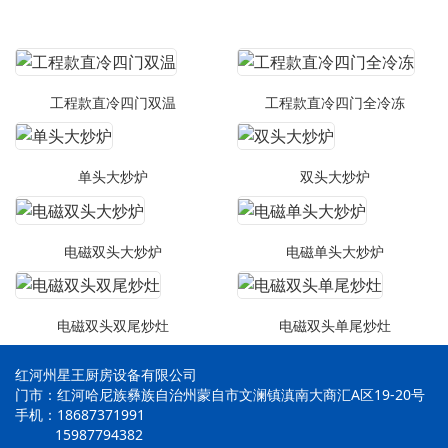
工程款直冷四门双温
工程款直冷四门全冷冻
单头大炒炉
双头大炒炉
电磁双头大炒炉
电磁单头大炒炉
电磁双头双尾炒灶
电磁双头单尾炒灶
红河州星王厨房设备有限公司
门市：红河哈尼族彝族自治州蒙自市文澜镇滇南大商汇A区19-20号
手机：18687371991
15987794382