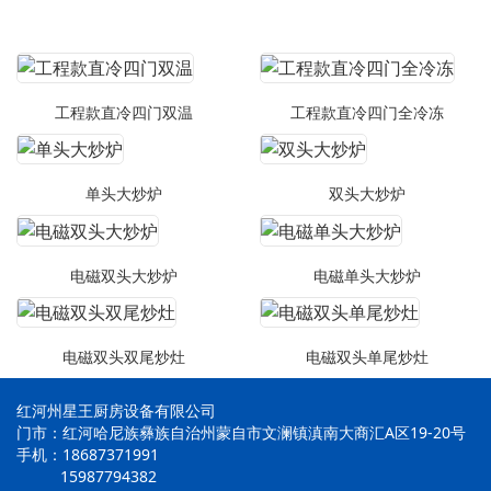
工程款直冷四门双温
工程款直冷四门全冷冻
单头大炒炉
双头大炒炉
电磁双头大炒炉
电磁单头大炒炉
电磁双头双尾炒灶
电磁双头单尾炒灶
红河州星王厨房设备有限公司
门市：红河哈尼族彝族自治州蒙自市文澜镇滇南大商汇A区19-20号
手机：18687371991
15987794382