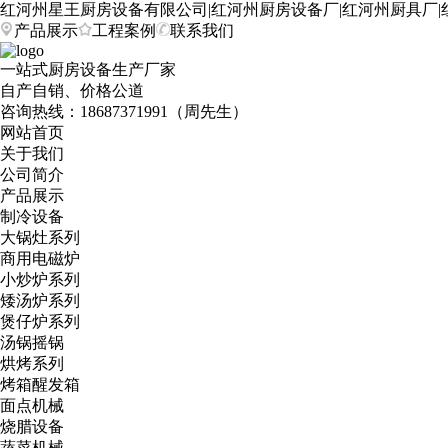
红河州星王厨房设备有限公司|红河州厨房设备厂|红河州厨具厂|
产品展示
工程案例
联系我们
一站式厨房设备生产厂家
自产自销、价格公道
咨询热线：
18687371991（周先生）
网站首页
关于我们
公司简介
产品展示
制冷设备
大锅灶系列
商用电磁炉
小炒炉系列
矮汤炉系列
煲仔炉系列
汤锅摇锅
烘烤系列
烤箱醒发箱
面点机械
烧腊设备
蔬菜机械