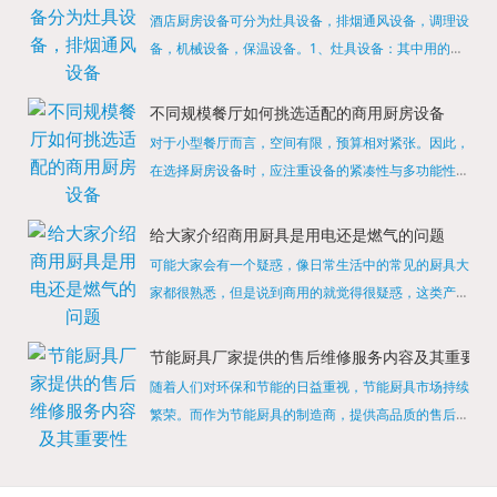
酒店厨房设备可分为灶具设备，排烟通风设备，调理设
备，机械设备，保温设备。1、灶具设备：其中用的较
多的就是燃气，电热等，所以灶具设备肯定是一定不可
缺少的，经过相关检测证明的合格设备才能进行使用，
不同规模餐厅如何挑选适配的商用厨房设备
现如今，...
对于小型餐厅而言，空间有限，预算相对紧张。因此，
在选择厨房设备时，应注重设备的紧凑性与多功能性。
例如，可以选择集烤箱、蒸箱、微波炉于一体的多功能
烹饪设备，既能节省空间，又能满足多样化的烹饪需
给大家介绍商用厨具是用电还是燃气的问题
求。同时，...
可能大家会有一个疑惑，像日常生活中的常见的厨具大
家都很熟悉，但是说到商用的就觉得很疑惑，这类产品
为什么叫商用厨具？难道家里的是家用的，像那些大酒
店用的就是商用的吗?还真别说，真被大家猜对了，这
节能厨具厂家提供的售后维修服务内容及其重要性
类产品就...
随着人们对环保和节能的日益重视，节能厨具市场持续
繁荣。而作为节能厨具的制造商，提供高品质的售后维
修服务是提升品牌形象和客户满意度的重要一环。提供
产品安装服务是售后维修的基础。对于新购买的节能厨