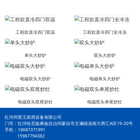
工程款直冷四门双温
工程款直冷四门全冷冻
单头大炒炉
双头大炒炉
电磁双头大炒炉
电磁单头大炒炉
电磁双头双尾炒灶
电磁双头单尾炒灶
红河州星王厨房设备有限公司
门市：红河哈尼族彝族自治州蒙自市文澜镇滇南大商汇A区19-20号
手机：18687371991
15987794382