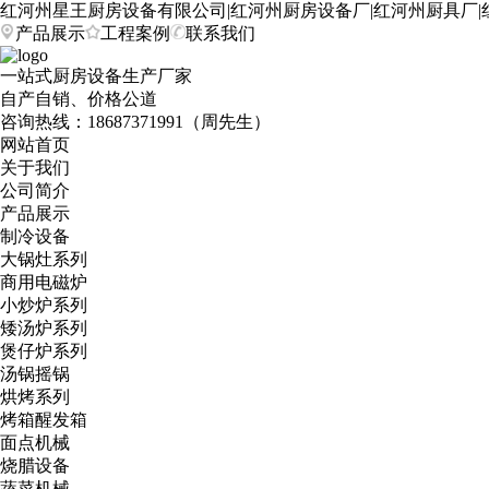
红河州星王厨房设备有限公司|红河州厨房设备厂|红河州厨具厂|
产品展示
工程案例
联系我们
一站式厨房设备生产厂家
自产自销、价格公道
咨询热线：
18687371991（周先生）
网站首页
关于我们
公司简介
产品展示
制冷设备
大锅灶系列
商用电磁炉
小炒炉系列
矮汤炉系列
煲仔炉系列
汤锅摇锅
烘烤系列
烤箱醒发箱
面点机械
烧腊设备
蔬菜机械