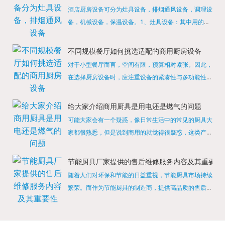
酒店厨房设备可分为灶具设备，排烟通风设备，调理设
备，机械设备，保温设备。1、灶具设备：其中用的较
多的就是燃气，电热等，所以灶具设备肯定是一定不可
缺少的，经过相关检测证明的合格设备才能进行使用，
不同规模餐厅如何挑选适配的商用厨房设备
现如今，...
对于小型餐厅而言，空间有限，预算相对紧张。因此，
在选择厨房设备时，应注重设备的紧凑性与多功能性。
例如，可以选择集烤箱、蒸箱、微波炉于一体的多功能
烹饪设备，既能节省空间，又能满足多样化的烹饪需
给大家介绍商用厨具是用电还是燃气的问题
求。同时，...
可能大家会有一个疑惑，像日常生活中的常见的厨具大
家都很熟悉，但是说到商用的就觉得很疑惑，这类产品
为什么叫商用厨具？难道家里的是家用的，像那些大酒
店用的就是商用的吗?还真别说，真被大家猜对了，这
节能厨具厂家提供的售后维修服务内容及其重要性
类产品就...
随着人们对环保和节能的日益重视，节能厨具市场持续
繁荣。而作为节能厨具的制造商，提供高品质的售后维
修服务是提升品牌形象和客户满意度的重要一环。提供
产品安装服务是售后维修的基础。对于新购买的节能厨