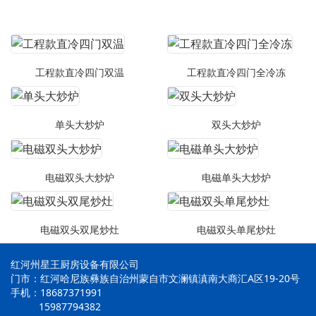
工程款直冷四门双温
工程款直冷四门全冷冻
单头大炒炉
双头大炒炉
电磁双头大炒炉
电磁单头大炒炉
电磁双头双尾炒灶
电磁双头单尾炒灶
红河州星王厨房设备有限公司
门市：红河哈尼族彝族自治州蒙自市文澜镇滇南大商汇A区19-20号
手机：18687371991
15987794382