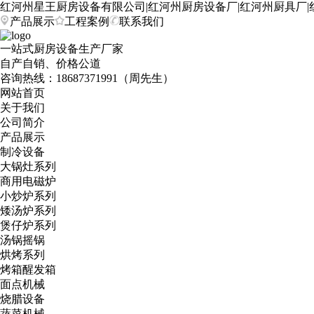
红河州星王厨房设备有限公司|红河州厨房设备厂|红河州厨具厂|
产品展示
工程案例
联系我们
一站式厨房设备生产厂家
自产自销、价格公道
咨询热线：
18687371991（周先生）
网站首页
关于我们
公司简介
产品展示
制冷设备
大锅灶系列
商用电磁炉
小炒炉系列
矮汤炉系列
煲仔炉系列
汤锅摇锅
烘烤系列
烤箱醒发箱
面点机械
烧腊设备
蔬菜机械