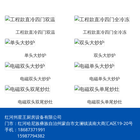
工程款直冷四门双温
工程款直冷四门全冷冻
单头大炒炉
双头大炒炉
电磁双头大炒炉
电磁单头大炒炉
电磁双头双尾炒灶
电磁双头单尾炒灶
红河州星王厨房设备有限公司
门市：红河哈尼族彝族自治州蒙自市文澜镇滇南大商汇A区19-20号
手机：18687371991
15987794382