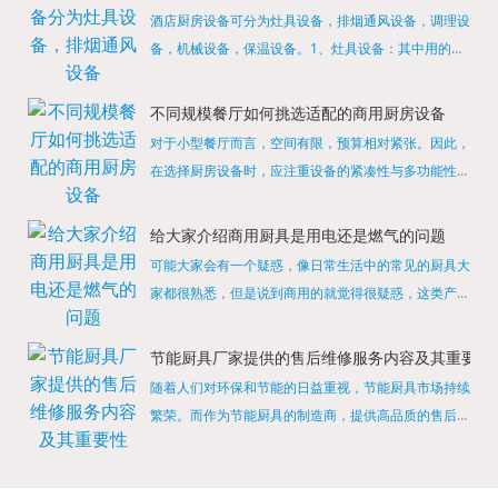
酒店厨房设备可分为灶具设备，排烟通风设备，调理设
备，机械设备，保温设备。1、灶具设备：其中用的较
多的就是燃气，电热等，所以灶具设备肯定是一定不可
缺少的，经过相关检测证明的合格设备才能进行使用，
不同规模餐厅如何挑选适配的商用厨房设备
现如今，...
对于小型餐厅而言，空间有限，预算相对紧张。因此，
在选择厨房设备时，应注重设备的紧凑性与多功能性。
例如，可以选择集烤箱、蒸箱、微波炉于一体的多功能
烹饪设备，既能节省空间，又能满足多样化的烹饪需
给大家介绍商用厨具是用电还是燃气的问题
求。同时，...
可能大家会有一个疑惑，像日常生活中的常见的厨具大
家都很熟悉，但是说到商用的就觉得很疑惑，这类产品
为什么叫商用厨具？难道家里的是家用的，像那些大酒
店用的就是商用的吗?还真别说，真被大家猜对了，这
节能厨具厂家提供的售后维修服务内容及其重要性
类产品就...
随着人们对环保和节能的日益重视，节能厨具市场持续
繁荣。而作为节能厨具的制造商，提供高品质的售后维
修服务是提升品牌形象和客户满意度的重要一环。提供
产品安装服务是售后维修的基础。对于新购买的节能厨