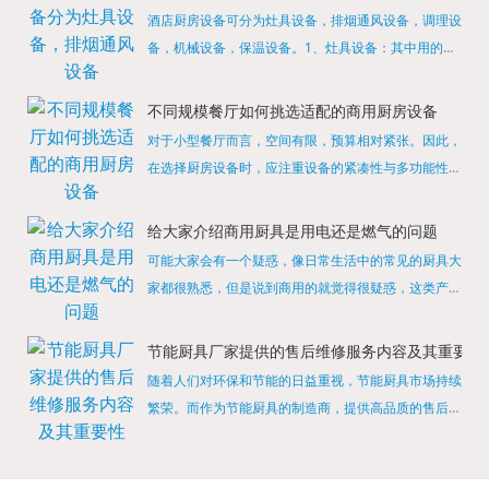
酒店厨房设备可分为灶具设备，排烟通风设备，调理设
备，机械设备，保温设备。1、灶具设备：其中用的较
多的就是燃气，电热等，所以灶具设备肯定是一定不可
缺少的，经过相关检测证明的合格设备才能进行使用，
不同规模餐厅如何挑选适配的商用厨房设备
现如今，...
对于小型餐厅而言，空间有限，预算相对紧张。因此，
在选择厨房设备时，应注重设备的紧凑性与多功能性。
例如，可以选择集烤箱、蒸箱、微波炉于一体的多功能
烹饪设备，既能节省空间，又能满足多样化的烹饪需
给大家介绍商用厨具是用电还是燃气的问题
求。同时，...
可能大家会有一个疑惑，像日常生活中的常见的厨具大
家都很熟悉，但是说到商用的就觉得很疑惑，这类产品
为什么叫商用厨具？难道家里的是家用的，像那些大酒
店用的就是商用的吗?还真别说，真被大家猜对了，这
节能厨具厂家提供的售后维修服务内容及其重要性
类产品就...
随着人们对环保和节能的日益重视，节能厨具市场持续
繁荣。而作为节能厨具的制造商，提供高品质的售后维
修服务是提升品牌形象和客户满意度的重要一环。提供
产品安装服务是售后维修的基础。对于新购买的节能厨