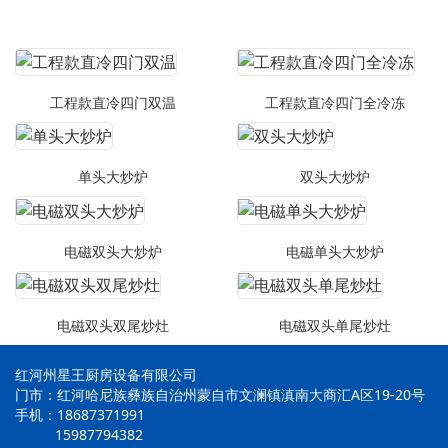
工程款直冷四门双温
工程款直冷四门全冷冻
单头大炒炉
双头大炒炉
电磁双头大炒炉
电磁单头大炒炉
电磁双头双尾炒灶
电磁双头单尾炒灶
红河州星王厨房设备有限公司
门市：红河哈尼族彝族自治州蒙自市文澜镇滇南大商汇A区19-20号
手机：18687371991
15987794382