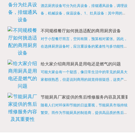
酒店厨房设备可分为灶具设备，排烟通风设备，调理设
备，机械设备，保温设备。1、灶具设备：其中用的较
多的就是燃气，电热等，所以灶具设备肯定是一定不可
缺少的，经过相关检测证明的合格设备才能进行使用，
不同规模餐厅如何挑选适配的商用厨房设备
现如今，...
对于小型餐厅而言，空间有限，预算相对紧张。因此，
在选择厨房设备时，应注重设备的紧凑性与多功能性。
例如，可以选择集烤箱、蒸箱、微波炉于一体的多功能
烹饪设备，既能节省空间，又能满足多样化的烹饪需
给大家介绍商用厨具是用电还是燃气的问题
求。同时，...
可能大家会有一个疑惑，像日常生活中的常见的厨具大
家都很熟悉，但是说到商用的就觉得很疑惑，这类产品
为什么叫商用厨具？难道家里的是家用的，像那些大酒
店用的就是商用的吗?还真别说，真被大家猜对了，这
节能厨具厂家提供的售后维修服务内容及其重要性
类产品就...
随着人们对环保和节能的日益重视，节能厨具市场持续
繁荣。而作为节能厨具的制造商，提供高品质的售后维
修服务是提升品牌形象和客户满意度的重要一环。提供
产品安装服务是售后维修的基础。对于新购买的节能厨