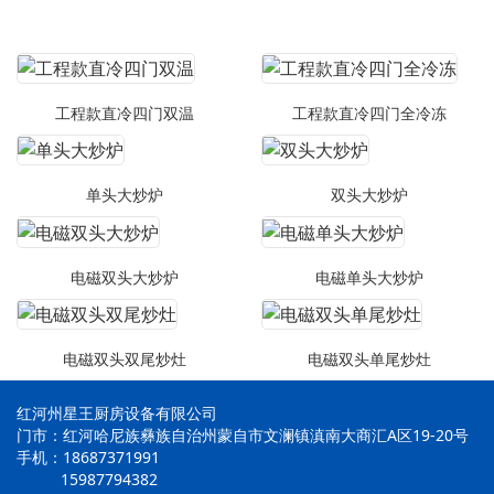
工程款直冷四门双温
工程款直冷四门全冷冻
单头大炒炉
双头大炒炉
电磁双头大炒炉
电磁单头大炒炉
电磁双头双尾炒灶
电磁双头单尾炒灶
红河州星王厨房设备有限公司
门市：红河哈尼族彝族自治州蒙自市文澜镇滇南大商汇A区19-20号
手机：18687371991
15987794382