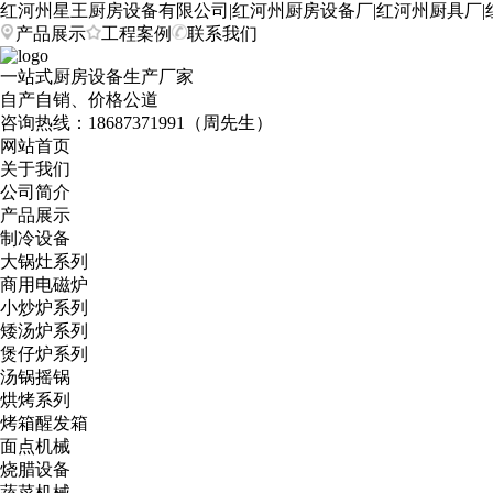
红河州星王厨房设备有限公司|红河州厨房设备厂|红河州厨具厂|
产品展示
工程案例
联系我们
一站式厨房设备生产厂家
自产自销、价格公道
咨询热线：
18687371991（周先生）
网站首页
关于我们
公司简介
产品展示
制冷设备
大锅灶系列
商用电磁炉
小炒炉系列
矮汤炉系列
煲仔炉系列
汤锅摇锅
烘烤系列
烤箱醒发箱
面点机械
烧腊设备
蔬菜机械