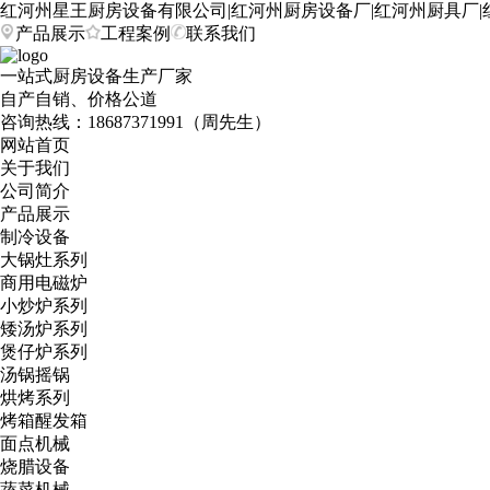
红河州星王厨房设备有限公司|红河州厨房设备厂|红河州厨具厂|
产品展示
工程案例
联系我们
一站式厨房设备生产厂家
自产自销、价格公道
咨询热线：
18687371991（周先生）
网站首页
关于我们
公司简介
产品展示
制冷设备
大锅灶系列
商用电磁炉
小炒炉系列
矮汤炉系列
煲仔炉系列
汤锅摇锅
烘烤系列
烤箱醒发箱
面点机械
烧腊设备
蔬菜机械