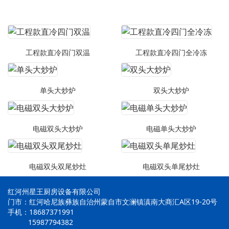
工程款直冷四门双温
工程款直冷四门全冷冻
单头大炒炉
双头大炒炉
电磁双头大炒炉
电磁单头大炒炉
电磁双头双尾炒灶
电磁双头单尾炒灶
红河州星王厨房设备有限公司
门市：红河哈尼族彝族自治州蒙自市文澜镇滇南大商汇A区19-20号
手机：18687371991
15987794382