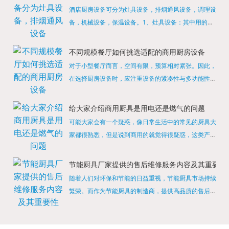
酒店厨房设备可分为灶具设备，排烟通风设备，调理设
备，机械设备，保温设备。1、灶具设备：其中用的较
多的就是燃气，电热等，所以灶具设备肯定是一定不可
缺少的，经过相关检测证明的合格设备才能进行使用，
不同规模餐厅如何挑选适配的商用厨房设备
现如今，...
对于小型餐厅而言，空间有限，预算相对紧张。因此，
在选择厨房设备时，应注重设备的紧凑性与多功能性。
例如，可以选择集烤箱、蒸箱、微波炉于一体的多功能
烹饪设备，既能节省空间，又能满足多样化的烹饪需
给大家介绍商用厨具是用电还是燃气的问题
求。同时，...
可能大家会有一个疑惑，像日常生活中的常见的厨具大
家都很熟悉，但是说到商用的就觉得很疑惑，这类产品
为什么叫商用厨具？难道家里的是家用的，像那些大酒
店用的就是商用的吗?还真别说，真被大家猜对了，这
节能厨具厂家提供的售后维修服务内容及其重要性
类产品就...
随着人们对环保和节能的日益重视，节能厨具市场持续
繁荣。而作为节能厨具的制造商，提供高品质的售后维
修服务是提升品牌形象和客户满意度的重要一环。提供
产品安装服务是售后维修的基础。对于新购买的节能厨