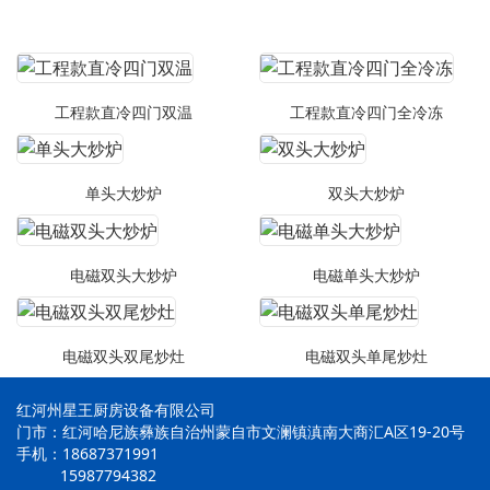
工程款直冷四门双温
工程款直冷四门全冷冻
单头大炒炉
双头大炒炉
电磁双头大炒炉
电磁单头大炒炉
电磁双头双尾炒灶
电磁双头单尾炒灶
红河州星王厨房设备有限公司
门市：红河哈尼族彝族自治州蒙自市文澜镇滇南大商汇A区19-20号
手机：18687371991
15987794382