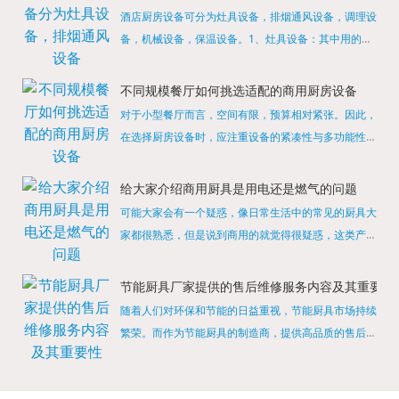
酒店厨房设备可分为灶具设备，排烟通风设备，调理设
备，机械设备，保温设备。1、灶具设备：其中用的较
多的就是燃气，电热等，所以灶具设备肯定是一定不可
缺少的，经过相关检测证明的合格设备才能进行使用，
不同规模餐厅如何挑选适配的商用厨房设备
现如今，...
对于小型餐厅而言，空间有限，预算相对紧张。因此，
在选择厨房设备时，应注重设备的紧凑性与多功能性。
例如，可以选择集烤箱、蒸箱、微波炉于一体的多功能
烹饪设备，既能节省空间，又能满足多样化的烹饪需
给大家介绍商用厨具是用电还是燃气的问题
求。同时，...
可能大家会有一个疑惑，像日常生活中的常见的厨具大
家都很熟悉，但是说到商用的就觉得很疑惑，这类产品
为什么叫商用厨具？难道家里的是家用的，像那些大酒
店用的就是商用的吗?还真别说，真被大家猜对了，这
节能厨具厂家提供的售后维修服务内容及其重要性
类产品就...
随着人们对环保和节能的日益重视，节能厨具市场持续
繁荣。而作为节能厨具的制造商，提供高品质的售后维
修服务是提升品牌形象和客户满意度的重要一环。提供
产品安装服务是售后维修的基础。对于新购买的节能厨