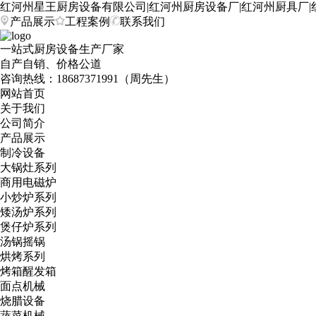
红河州星王厨房设备有限公司|红河州厨房设备厂|红河州厨具厂|
产品展示
工程案例
联系我们
一站式厨房设备生产厂家
自产自销、价格公道
咨询热线：
18687371991（周先生）
网站首页
关于我们
公司简介
产品展示
制冷设备
大锅灶系列
商用电磁炉
小炒炉系列
矮汤炉系列
煲仔炉系列
汤锅摇锅
烘烤系列
烤箱醒发箱
面点机械
烧腊设备
蔬菜机械