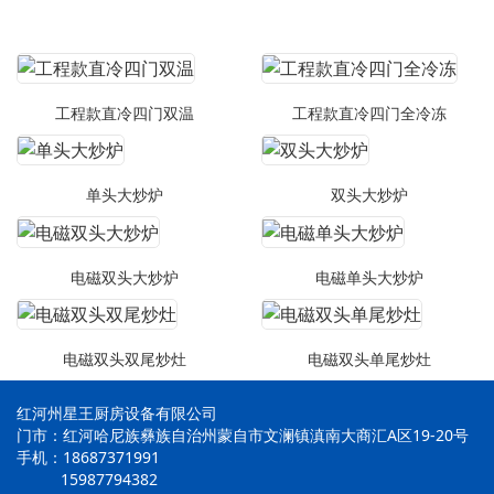
工程款直冷四门双温
工程款直冷四门全冷冻
单头大炒炉
双头大炒炉
电磁双头大炒炉
电磁单头大炒炉
电磁双头双尾炒灶
电磁双头单尾炒灶
红河州星王厨房设备有限公司
门市：红河哈尼族彝族自治州蒙自市文澜镇滇南大商汇A区19-20号
手机：18687371991
15987794382