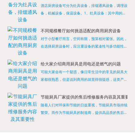
酒店厨房设备可分为灶具设备，排烟通风设备，调理设
备，机械设备，保温设备。1、灶具设备：其中用的较
多的就是燃气，电热等，所以灶具设备肯定是一定不可
缺少的，经过相关检测证明的合格设备才能进行使用，
不同规模餐厅如何挑选适配的商用厨房设备
现如今，...
对于小型餐厅而言，空间有限，预算相对紧张。因此，
在选择厨房设备时，应注重设备的紧凑性与多功能性。
例如，可以选择集烤箱、蒸箱、微波炉于一体的多功能
烹饪设备，既能节省空间，又能满足多样化的烹饪需
给大家介绍商用厨具是用电还是燃气的问题
求。同时，...
可能大家会有一个疑惑，像日常生活中的常见的厨具大
家都很熟悉，但是说到商用的就觉得很疑惑，这类产品
为什么叫商用厨具？难道家里的是家用的，像那些大酒
店用的就是商用的吗?还真别说，真被大家猜对了，这
节能厨具厂家提供的售后维修服务内容及其重要性
类产品就...
随着人们对环保和节能的日益重视，节能厨具市场持续
繁荣。而作为节能厨具的制造商，提供高品质的售后维
修服务是提升品牌形象和客户满意度的重要一环。提供
产品安装服务是售后维修的基础。对于新购买的节能厨