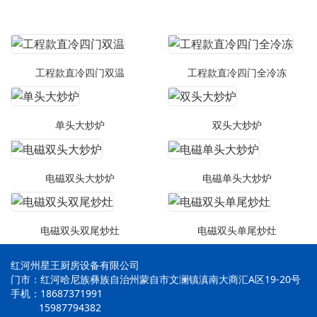
工程款直冷四门双温
工程款直冷四门全冷冻
单头大炒炉
双头大炒炉
电磁双头大炒炉
电磁单头大炒炉
电磁双头双尾炒灶
电磁双头单尾炒灶
红河州星王厨房设备有限公司
门市：红河哈尼族彝族自治州蒙自市文澜镇滇南大商汇A区19-20号
手机：18687371991
15987794382