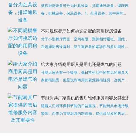
酒店厨房设备可分为灶具设备，排烟通风设备，调理设
备，机械设备，保温设备。1、灶具设备：其中用的较
多的就是燃气，电热等，所以灶具设备肯定是一定不可
缺少的，经过相关检测证明的合格设备才能进行使用，
不同规模餐厅如何挑选适配的商用厨房设备
现如今，...
对于小型餐厅而言，空间有限，预算相对紧张。因此，
在选择厨房设备时，应注重设备的紧凑性与多功能性。
例如，可以选择集烤箱、蒸箱、微波炉于一体的多功能
烹饪设备，既能节省空间，又能满足多样化的烹饪需
给大家介绍商用厨具是用电还是燃气的问题
求。同时，...
可能大家会有一个疑惑，像日常生活中的常见的厨具大
家都很熟悉，但是说到商用的就觉得很疑惑，这类产品
为什么叫商用厨具？难道家里的是家用的，像那些大酒
店用的就是商用的吗?还真别说，真被大家猜对了，这
节能厨具厂家提供的售后维修服务内容及其重要性
类产品就...
随着人们对环保和节能的日益重视，节能厨具市场持续
繁荣。而作为节能厨具的制造商，提供高品质的售后维
修服务是提升品牌形象和客户满意度的重要一环。提供
产品安装服务是售后维修的基础。对于新购买的节能厨