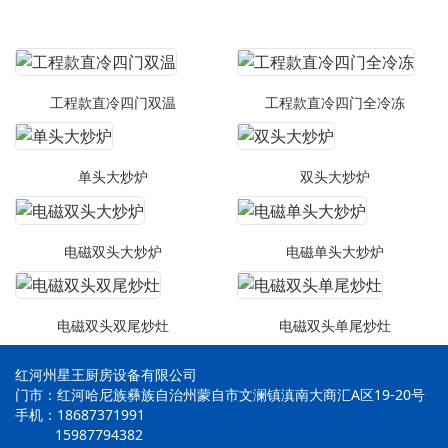
工程款直冷四门双温
工程款直冷四门全冷冻
单头大炒炉
双头大炒炉
电磁双头大炒炉
电磁单头大炒炉
电磁双头双尾炒灶
电磁双头单尾炒灶
红河州星王厨房设备有限公司
门市：红河哈尼族彝族自治州蒙自市文澜镇滇南大商汇A区19-20号
手机：18687371991
15987794382