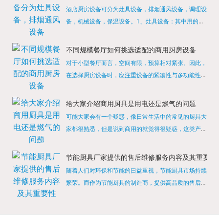
酒店厨房设备可分为灶具设备，排烟通风设备，调理设
备，机械设备，保温设备。1、灶具设备：其中用的较
多的就是燃气，电热等，所以灶具设备肯定是一定不可
缺少的，经过相关检测证明的合格设备才能进行使用，
不同规模餐厅如何挑选适配的商用厨房设备
现如今，...
对于小型餐厅而言，空间有限，预算相对紧张。因此，
在选择厨房设备时，应注重设备的紧凑性与多功能性。
例如，可以选择集烤箱、蒸箱、微波炉于一体的多功能
烹饪设备，既能节省空间，又能满足多样化的烹饪需
给大家介绍商用厨具是用电还是燃气的问题
求。同时，...
可能大家会有一个疑惑，像日常生活中的常见的厨具大
家都很熟悉，但是说到商用的就觉得很疑惑，这类产品
为什么叫商用厨具？难道家里的是家用的，像那些大酒
店用的就是商用的吗?还真别说，真被大家猜对了，这
节能厨具厂家提供的售后维修服务内容及其重要性
类产品就...
随着人们对环保和节能的日益重视，节能厨具市场持续
繁荣。而作为节能厨具的制造商，提供高品质的售后维
修服务是提升品牌形象和客户满意度的重要一环。提供
产品安装服务是售后维修的基础。对于新购买的节能厨