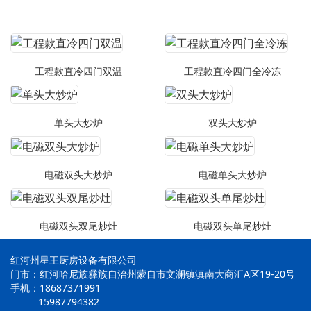
工程款直冷四门双温
工程款直冷四门全冷冻
单头大炒炉
双头大炒炉
电磁双头大炒炉
电磁单头大炒炉
电磁双头双尾炒灶
电磁双头单尾炒灶
红河州星王厨房设备有限公司
门市：红河哈尼族彝族自治州蒙自市文澜镇滇南大商汇A区19-20号
手机：18687371991
15987794382