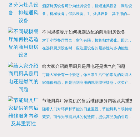
酒店厨房设备可分为灶具设备，排烟通风设备，调理设
备，机械设备，保温设备。1、灶具设备：其中用的较
多的就是燃气，电热等，所以灶具设备肯定是一定不可
缺少的，经过相关检测证明的合格设备才能进行使用，
不同规模餐厅如何挑选适配的商用厨房设备
现如今，...
对于小型餐厅而言，空间有限，预算相对紧张。因此，
在选择厨房设备时，应注重设备的紧凑性与多功能性。
例如，可以选择集烤箱、蒸箱、微波炉于一体的多功能
烹饪设备，既能节省空间，又能满足多样化的烹饪需
给大家介绍商用厨具是用电还是燃气的问题
求。同时，...
可能大家会有一个疑惑，像日常生活中的常见的厨具大
家都很熟悉，但是说到商用的就觉得很疑惑，这类产品
为什么叫商用厨具？难道家里的是家用的，像那些大酒
店用的就是商用的吗?还真别说，真被大家猜对了，这
节能厨具厂家提供的售后维修服务内容及其重要性
类产品就...
随着人们对环保和节能的日益重视，节能厨具市场持续
繁荣。而作为节能厨具的制造商，提供高品质的售后维
修服务是提升品牌形象和客户满意度的重要一环。提供
产品安装服务是售后维修的基础。对于新购买的节能厨