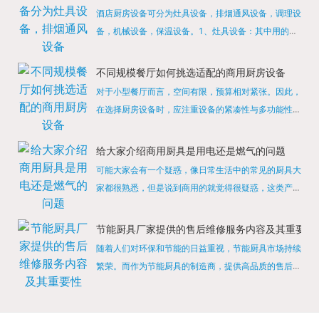
酒店厨房设备可分为灶具设备，排烟通风设备，调理设
备，机械设备，保温设备。1、灶具设备：其中用的较
多的就是燃气，电热等，所以灶具设备肯定是一定不可
缺少的，经过相关检测证明的合格设备才能进行使用，
不同规模餐厅如何挑选适配的商用厨房设备
现如今，...
对于小型餐厅而言，空间有限，预算相对紧张。因此，
在选择厨房设备时，应注重设备的紧凑性与多功能性。
例如，可以选择集烤箱、蒸箱、微波炉于一体的多功能
烹饪设备，既能节省空间，又能满足多样化的烹饪需
给大家介绍商用厨具是用电还是燃气的问题
求。同时，...
可能大家会有一个疑惑，像日常生活中的常见的厨具大
家都很熟悉，但是说到商用的就觉得很疑惑，这类产品
为什么叫商用厨具？难道家里的是家用的，像那些大酒
店用的就是商用的吗?还真别说，真被大家猜对了，这
节能厨具厂家提供的售后维修服务内容及其重要性
类产品就...
随着人们对环保和节能的日益重视，节能厨具市场持续
繁荣。而作为节能厨具的制造商，提供高品质的售后维
修服务是提升品牌形象和客户满意度的重要一环。提供
产品安装服务是售后维修的基础。对于新购买的节能厨