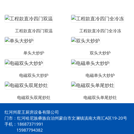
工程款直冷四门双温
工程款直冷四门全冷冻
单头大炒炉
双头大炒炉
电磁双头大炒炉
电磁单头大炒炉
电磁双头双尾炒灶
电磁双头单尾炒灶
红河州星王厨房设备有限公司
门市：红河哈尼族彝族自治州蒙自市文澜镇滇南大商汇A区19-20号
手机：18687371991
15987794382