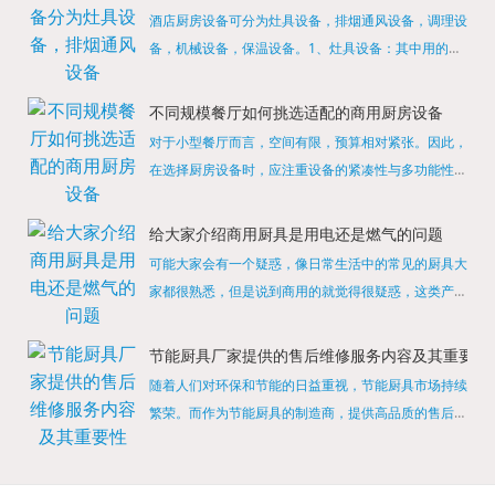
酒店厨房设备可分为灶具设备，排烟通风设备，调理设
备，机械设备，保温设备。1、灶具设备：其中用的较
多的就是燃气，电热等，所以灶具设备肯定是一定不可
缺少的，经过相关检测证明的合格设备才能进行使用，
不同规模餐厅如何挑选适配的商用厨房设备
现如今，...
对于小型餐厅而言，空间有限，预算相对紧张。因此，
在选择厨房设备时，应注重设备的紧凑性与多功能性。
例如，可以选择集烤箱、蒸箱、微波炉于一体的多功能
烹饪设备，既能节省空间，又能满足多样化的烹饪需
给大家介绍商用厨具是用电还是燃气的问题
求。同时，...
可能大家会有一个疑惑，像日常生活中的常见的厨具大
家都很熟悉，但是说到商用的就觉得很疑惑，这类产品
为什么叫商用厨具？难道家里的是家用的，像那些大酒
店用的就是商用的吗?还真别说，真被大家猜对了，这
节能厨具厂家提供的售后维修服务内容及其重要性
类产品就...
随着人们对环保和节能的日益重视，节能厨具市场持续
繁荣。而作为节能厨具的制造商，提供高品质的售后维
修服务是提升品牌形象和客户满意度的重要一环。提供
产品安装服务是售后维修的基础。对于新购买的节能厨