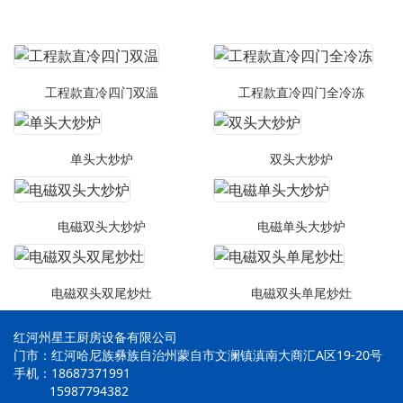
工程款直冷四门双温
工程款直冷四门全冷冻
单头大炒炉
双头大炒炉
电磁双头大炒炉
电磁单头大炒炉
电磁双头双尾炒灶
电磁双头单尾炒灶
红河州星王厨房设备有限公司
门市：红河哈尼族彝族自治州蒙自市文澜镇滇南大商汇A区19-20号
手机：18687371991
15987794382