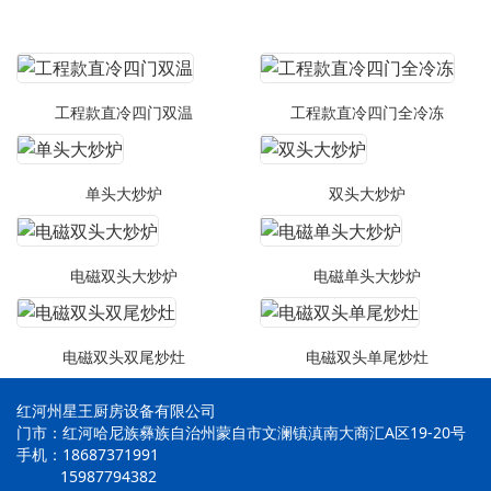
工程款直冷四门双温
工程款直冷四门全冷冻
单头大炒炉
双头大炒炉
电磁双头大炒炉
电磁单头大炒炉
电磁双头双尾炒灶
电磁双头单尾炒灶
红河州星王厨房设备有限公司
门市：红河哈尼族彝族自治州蒙自市文澜镇滇南大商汇A区19-20号
手机：18687371991
15987794382