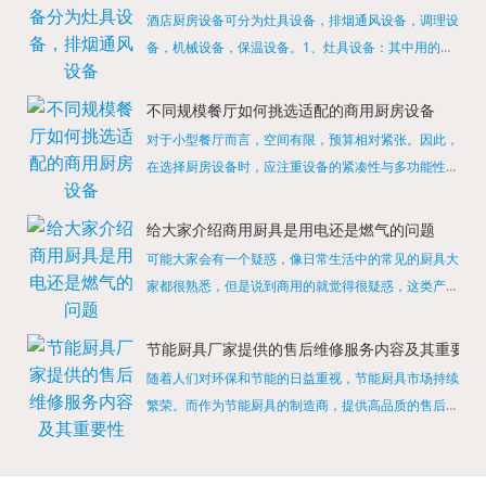
酒店厨房设备可分为灶具设备，排烟通风设备，调理设
备，机械设备，保温设备。1、灶具设备：其中用的较
多的就是燃气，电热等，所以灶具设备肯定是一定不可
缺少的，经过相关检测证明的合格设备才能进行使用，
不同规模餐厅如何挑选适配的商用厨房设备
现如今，...
对于小型餐厅而言，空间有限，预算相对紧张。因此，
在选择厨房设备时，应注重设备的紧凑性与多功能性。
例如，可以选择集烤箱、蒸箱、微波炉于一体的多功能
烹饪设备，既能节省空间，又能满足多样化的烹饪需
给大家介绍商用厨具是用电还是燃气的问题
求。同时，...
可能大家会有一个疑惑，像日常生活中的常见的厨具大
家都很熟悉，但是说到商用的就觉得很疑惑，这类产品
为什么叫商用厨具？难道家里的是家用的，像那些大酒
店用的就是商用的吗?还真别说，真被大家猜对了，这
节能厨具厂家提供的售后维修服务内容及其重要性
类产品就...
随着人们对环保和节能的日益重视，节能厨具市场持续
繁荣。而作为节能厨具的制造商，提供高品质的售后维
修服务是提升品牌形象和客户满意度的重要一环。提供
产品安装服务是售后维修的基础。对于新购买的节能厨