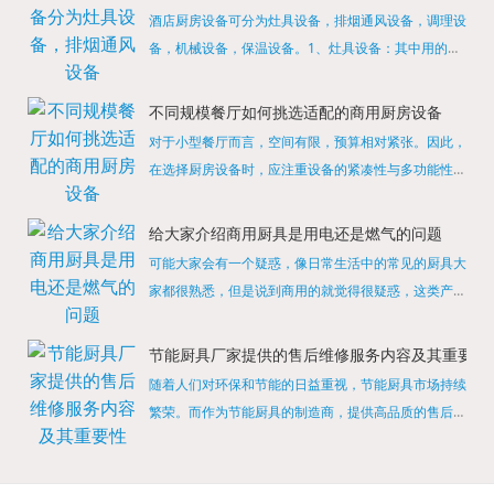
酒店厨房设备可分为灶具设备，排烟通风设备，调理设
备，机械设备，保温设备。1、灶具设备：其中用的较
多的就是燃气，电热等，所以灶具设备肯定是一定不可
缺少的，经过相关检测证明的合格设备才能进行使用，
不同规模餐厅如何挑选适配的商用厨房设备
现如今，...
对于小型餐厅而言，空间有限，预算相对紧张。因此，
在选择厨房设备时，应注重设备的紧凑性与多功能性。
例如，可以选择集烤箱、蒸箱、微波炉于一体的多功能
烹饪设备，既能节省空间，又能满足多样化的烹饪需
给大家介绍商用厨具是用电还是燃气的问题
求。同时，...
可能大家会有一个疑惑，像日常生活中的常见的厨具大
家都很熟悉，但是说到商用的就觉得很疑惑，这类产品
为什么叫商用厨具？难道家里的是家用的，像那些大酒
店用的就是商用的吗?还真别说，真被大家猜对了，这
节能厨具厂家提供的售后维修服务内容及其重要性
类产品就...
随着人们对环保和节能的日益重视，节能厨具市场持续
繁荣。而作为节能厨具的制造商，提供高品质的售后维
修服务是提升品牌形象和客户满意度的重要一环。提供
产品安装服务是售后维修的基础。对于新购买的节能厨