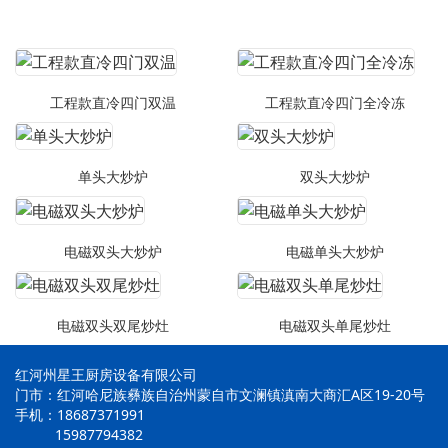
工程款直冷四门双温
工程款直冷四门全冷冻
单头大炒炉
双头大炒炉
电磁双头大炒炉
电磁单头大炒炉
电磁双头双尾炒灶
电磁双头单尾炒灶
红河州星王厨房设备有限公司
门市：红河哈尼族彝族自治州蒙自市文澜镇滇南大商汇A区19-20号
手机：18687371991
15987794382