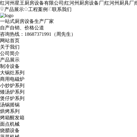
红河州星王厨房设备有限公司|红河州厨房设备厂|红河州厨具厂|
产品展示
工程案例
联系我们
一站式厨房设备生产厂家
自产自销、价格公道
咨询热线：
18687371991（周先生）
网站首页
关于我们
公司简介
产品展示
制冷设备
大锅灶系列
商用电磁炉
小炒炉系列
矮汤炉系列
煲仔炉系列
汤锅摇锅
烘烤系列
烤箱醒发箱
面点机械
烧腊设备
蔬菜机械